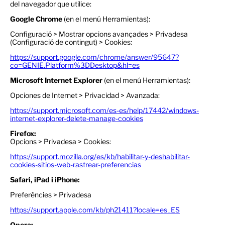
del navegador que utilice:
Google Chrome
(en el menú Herramientas):
Configuració > Mostrar opcions avançades > Privadesa
(Configuració de contingut) > Cookies:
https://support.google.com/chrome/answer/95647?
co=GENIE.Platform%3DDesktop&hl=es
Microsoft Internet Explorer
(en el menú Herramientas):
Opciones de Internet > Privacidad > Avanzada:
https://support.microsoft.com/es-es/help/17442/windows-
internet-explorer-delete-manage-cookies
Firefox:
Opcions > Privadesa > Cookies:
https://support.mozilla.org/es/kb/habilitar-y-deshabilitar-
cookies-sitios-web-rastrear-preferencias
Safari, iPad i iPhone:
Preferències > Privadesa
https://support.apple.com/kb/ph21411?locale=es_ES
Opera: