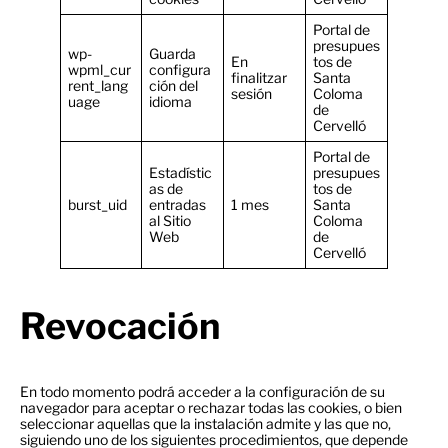
Portal de
presupues
wp-
Guarda
En
tos de
wpml_cur
configura
finalitzar
Santa
rent_lang
ción del
sesión
Coloma
uage
idioma
de
Cervelló
Portal de
Estadístic
presupues
as de
tos de
burst_uid
entradas
1 mes
Santa
al Sitio
Coloma
Web
de
Cervelló
Revocación
En todo momento podrá acceder a la configuración de su
navegador para aceptar o rechazar todas las cookies, o bien
seleccionar aquellas que la instalación admite y las que no,
siguiendo uno de los siguientes procedimientos, que depende