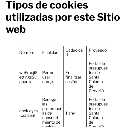
Tipos de cookies
utilizadas por este Sitio
web
Caducida
Proveedo
Nombre
Finalidad
d
r
Portal de
presupues
wpEmojiS
Permet
En
tos de
ettingsSu
usar
finalitzar
Santa
pports
emojis
sesión
Coloma
de
Cervelló
Recoge
Portal de
las
presupues
preferenci
tos de
cookieyes
as de
1 any
Santa
-consent
consenti
Coloma
miento de
de
cookies
Cervelló