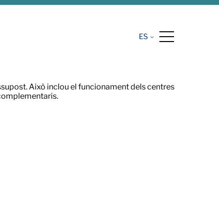
ES
ssupost. Això inclou el funcionament dels centres
is complementaris.